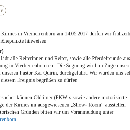
iv
n Kirmes in Vierherrenborn am 14.05.2017 dürfen wir frühzeit
höhepunkte hinweisen.
r)
ädt alle Reiterinnen und Reiter, sowie alle Pferdefreunde au
nung in Vierherrenborn ein. Die Segnung wird im Zuge unser
unseren Pastor Kai Quirin, durchgeführt. Wir würden uns se
u diesem Ereignis begrüßen zu dürfen.
 Besucher können Oldtimer (PKW`s sowie andere motorisierte
uge der Kirmes im ausgewiesenen „Show- Room“ ausstellen
atorischen Gründen bitten wir um Voranmeldung unter:
renborn