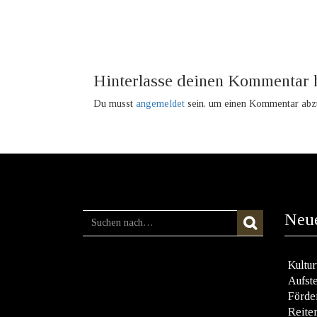
Hinterlasse deinen Kommentar 
Du musst
angemeldet
sein, um einen Kommentar abz
Neue
Kultu
Aufst
Förde
Reite