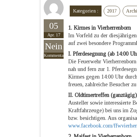
Kategorien :
2017
Arch
05
1. Kirmes in Vierherrenborn
Im Vorfeld zu der diesjährige
Apr. 17
auf zwei besondere Programm
Nein
I. Pferdesegnung (ab 14:00 Uh
Kommentare
Die Feuerwehr Vierherrenborn l
nah und fern zur 1. Pferdeseg
Kirmes gegen 14:00 Uhr durch 
freuen, zahlreiche Besucher z
II. Oldtimertreffen (ganztägig)
Austeller sowie interessierte
Kraftfahrzeuge) bei uns im Z
bzw. besichtigen. Aus organis
www.facebook.com/ffwvierher
2. Maifest in Vierherrenborn