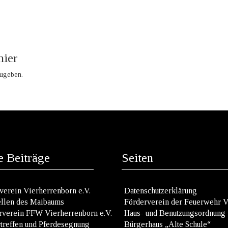
hier
ugeben.
 Beiträge
Seiten
rverein Vierherrenborn e.V.
Datenschutzerklärung
ellen des Maibaums
Förderverein der Feuerwehr 
rverein FFW Vierherrenborn e.V.
Haus- und Benutzungsordnung
rtreffen und Pferdesegnung
Bürgerhaus „Alte Schule“